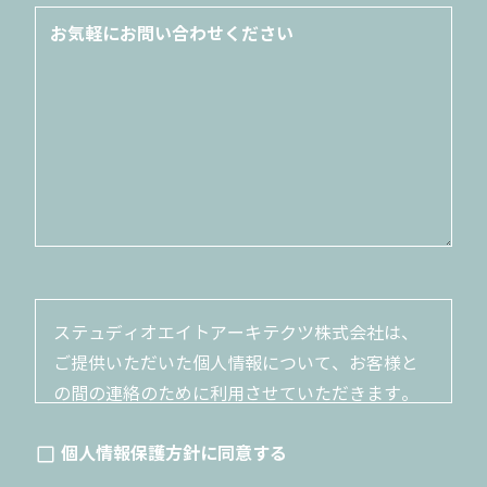
ステュディオエイトアーキテクツ株式会社は、
ご提供いただいた個人情報について、お客様と
の間の連絡のために利用させていただきます。
ご提供いただいた個人情報は、お客さまとの連
個人情報保護方針に同意する
絡に必要な範囲でのみ利用いたします。ご本人
から承諾を得たとき、法令による場合など、正