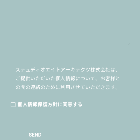
ステュディオエイトアーキテクツ株式会社は、
ご提供いただいた個人情報について、お客様と
の間の連絡のために利用させていただきます。
ご提供いただいた個人情報は、お客さまとの連
個人情報保護方針に同意する
絡に必要な範囲でのみ利用いたします。ご本人
から承諾を得たとき、法令による場合など、正
当な理由がある場合を除き、第三者へ提供いた
しません。個人情報の改ざん、漏洩、不正アク
セスなどを防止するために、必要な措置を講じ