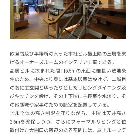
飲食店及び事務所の入った本社ビル最上階の三層を繋
げるオーナーズルームのインテリア工事である。
高層ビルに挟まれた間口5.5mの東西に細長い敷地条
件のため、中央より奥には基本居室は設けず、二層目
の階に主玄関とゆったりとしたリビングダイニング及
びキッチンを設け、その上下階に主寝室や水廻り、そ
の他趣味や家事のための諸室を配置している。
ビル全体の高さ制限を守りながら、主階は天井高さ
2.6mを確保しつつ、さらにフォーマルリビングと位
置付けた大開口の窓辺のある空間には、屋上ルーフテ