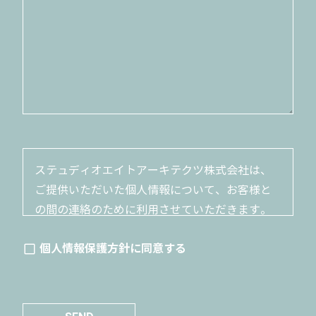
ステュディオエイトアーキテクツ株式会社は、
ご提供いただいた個人情報について、お客様と
の間の連絡のために利用させていただきます。
ご提供いただいた個人情報は、お客さまとの連
個人情報保護方針に同意する
絡に必要な範囲でのみ利用いたします。ご本人
から承諾を得たとき、法令による場合など、正
当な理由がある場合を除き、第三者へ提供いた
しません。個人情報の改ざん、漏洩、不正アク