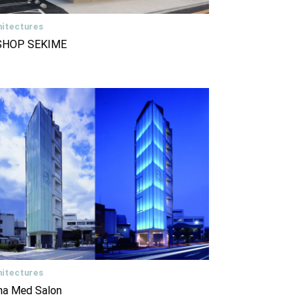
hitectures
SHOP SEKIME
hitectures
na Med Salon