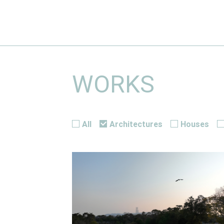
WORKS
All
Architectures
Houses