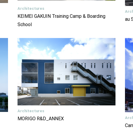
Architectures
Arc
KEIMEI GAKUIN Training Camp & Boarding
au 
School
Architectures
Arc
MORIGO R&D_ANNEX
Car