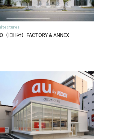
hitectures
CO（旧H社）FACTORY & ANNEX