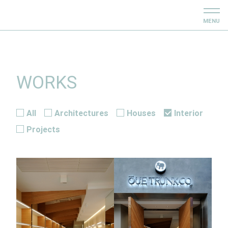
MENU
WORKS
All
Architectures
Houses
Interior
Projects