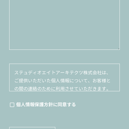
ステュディオエイトアーキテクツ株式会社は、
ご提供いただいた個人情報について、お客様と
の間の連絡のために利用させていただきます。
ご提供いただいた個人情報は、お客さまとの連
個人情報保護方針に同意する
絡に必要な範囲でのみ利用いたします。ご本人
から承諾を得たとき、法令による場合など、正
当な理由がある場合を除き、第三者へ提供いた